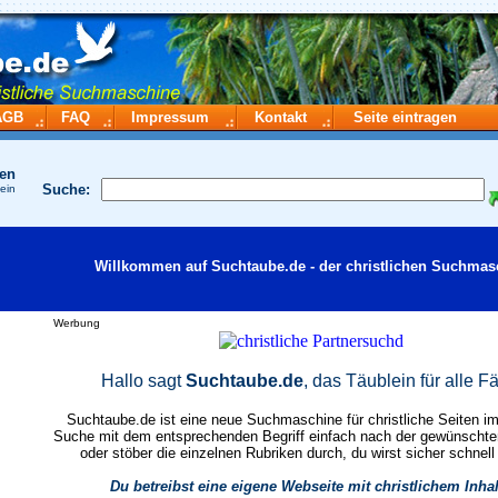
AGB
FAQ
Impressum
Kontakt
Seite eintragen
hen
Suche:
 ein
Willkommen auf Suchtaube.de - der christlichen Suchmas
Werbung
Hallo sagt
Suchtaube.de
, das Täublein für alle Fä
Suchtaube.de ist eine neue Suchmaschine für christliche Seiten im 
Suche mit dem entsprechenden Begriff einfach nach der gewünscht
oder stöber die einzelnen Rubriken durch, du wirst sicher schnell
Du betreibst eine eigene Webseite mit christlichem Inha