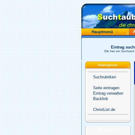
Hauptmenü
Eintrag suc
Gib hier ein Suchwort
Katalogmenü
Suchrubriken
Seite eintragen
Eintrag verwalten
Backlink
ChristList.de
Werbepartner