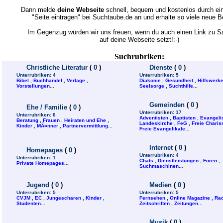
Dann melde
deine Webseite
schnell, bequem und kostenlos durch ein
"Seite eintragen" bei Suchtaube.de an und erhalte so viele neue 
Im Gegenzug würden wir uns freuen, wenn du auch einen Link zu 
auf deine Webseite setzt!:-)
Suchrubriken:
Christliche Literatur
(
0
)
Dienste
(
0
)
Unterrubriken:
4
Unterrubriken:
5
Bibel
,
Buchhandel
,
Verlage
,
Diakonie
,
Gesundheit
,
Hilfswerk
Vorstellungen
...
Seelsorge
,
Suchthilfe
...
Gemeinden
(
0
)
Ehe / Familie
(
0
)
Unterrubriken:
17
Unterrubriken:
6
Adventisten
,
Baptisten
,
Evangeli
Beratung
,
Frauen
,
Heiraten und Ehe
,
Landeskirche
,
FeG
,
Freie Charis
Kinder
,
MÃ¤nner
,
Partnervermittlung
...
Freie Evangelikale
...
Internet
(
0
)
Homepages
(
0
)
Unterrubriken:
4
Unterrubriken:
1
Chats
,
Dienstleistungen
,
Foren
,
Private Homepages
...
Suchmaschinen
...
Jugend
(
0
)
Medien
(
0
)
Unterrubriken:
5
Unterrubriken:
5
CVJM
,
EC
,
Jungescharen
,
Kinder
,
Fernsehen
,
Online Magazine
,
Rad
Studenten
...
Zeitschriften
,
Zeitungen
...
Musik
(
0
)