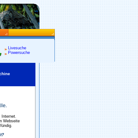
Livesuche
Powersuche
chine
lle.
Internet.
en Webseite
 fündig.
lt?