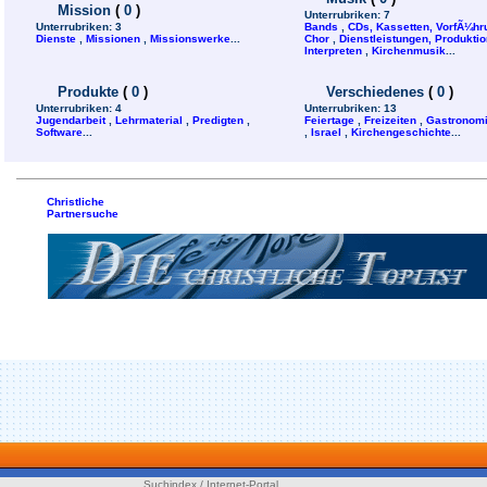
Mission
(
0
)
Unterrubriken:
7
Unterrubriken:
3
Bands
,
CDs, Kassetten, VorfÃ¼h
Dienste
,
Missionen
,
Missionswerke
...
Chor
,
Dienstleistungen, Produktion
Interpreten
,
Kirchenmusik
...
Produkte
(
0
)
Verschiedenes
(
0
)
Unterrubriken:
4
Unterrubriken:
13
Jugendarbeit
,
Lehrmaterial
,
Predigten
,
Feiertage
,
Freizeiten
,
Gastronom
Software
...
,
Israel
,
Kirchengeschichte
...
Christliche
Partnersuche
Suchindex / Internet-Portal