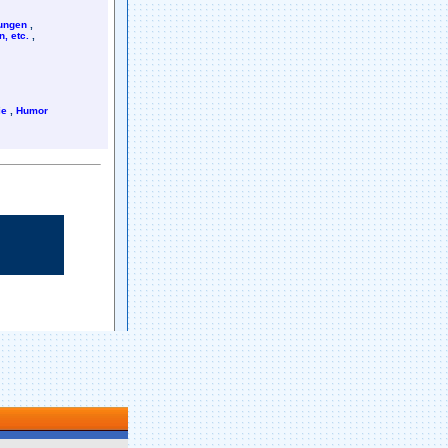
rungen
,
, etc.
,
ie
,
Humor