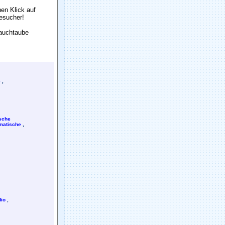
en Klick auf
Besuch
e
r!
Sauchtaube
e
,
sche
matische
,
io
,