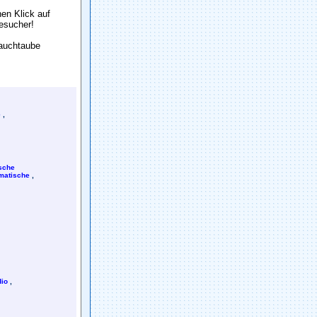
en Klick auf
Besuch
e
r!
Sauchtaube
e
,
sche
matische
,
io
,