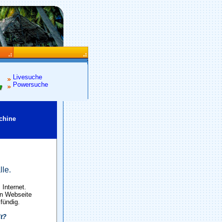
Livesuche
Powersuche
chine
lle.
Internet.
en Webseite
 fündig.
lt?