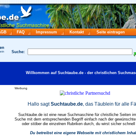
AGB
FAQ
Impressum
Kontakt
Seite eintragen
hen
Suche:
 ein
Willkommen auf Suchtaube.de - der christlichen Suchmas
Werbung
Hallo sagt
Suchtaube.de
, das Täublein für alle Fä
Suchtaube.de ist eine neue Suchmaschine für christliche Seiten im 
Suche mit dem entsprechenden Begriff einfach nach der gewünscht
oder stöber die einzelnen Rubriken durch, du wirst sicher schnell
Du betreibst eine eigene Webseite mit christlichem Inha