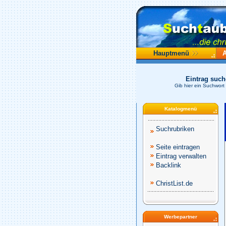
Hauptmenü
Eintrag suc
Gib hier ein Suchwort
Katalogmenü
Suchrubriken
Seite eintragen
Eintrag verwalten
Backlink
ChristList.de
Werbepartner