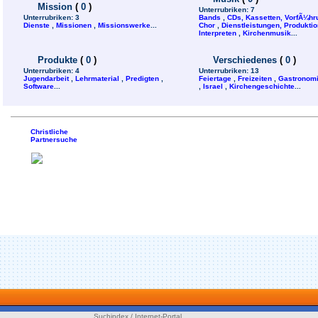
Mission
(
0
)
Unterrubriken:
7
Unterrubriken:
3
Bands
,
CDs, Kassetten, VorfÃ¼h
Dienste
,
Missionen
,
Missionswerke
...
Chor
,
Dienstleistungen, Produktion
Interpreten
,
Kirchenmusik
...
Produkte
(
0
)
Verschiedenes
(
0
)
Unterrubriken:
4
Unterrubriken:
13
Jugendarbeit
,
Lehrmaterial
,
Predigten
,
Feiertage
,
Freizeiten
,
Gastronom
Software
...
,
Israel
,
Kirchengeschichte
...
Christliche
Partnersuche
Suchindex / Internet-Portal