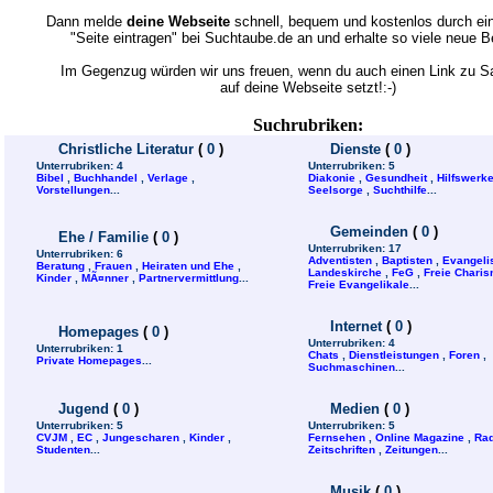
Dann melde
deine Webseite
schnell, bequem und kostenlos durch ein
"Seite eintragen" bei Suchtaube.de an und erhalte so viele neue 
Im Gegenzug würden wir uns freuen, wenn du auch einen Link zu 
auf deine Webseite setzt!:-)
Suchrubriken:
Christliche Literatur
(
0
)
Dienste
(
0
)
Unterrubriken:
4
Unterrubriken:
5
Bibel
,
Buchhandel
,
Verlage
,
Diakonie
,
Gesundheit
,
Hilfswerk
Vorstellungen
...
Seelsorge
,
Suchthilfe
...
Gemeinden
(
0
)
Ehe / Familie
(
0
)
Unterrubriken:
17
Unterrubriken:
6
Adventisten
,
Baptisten
,
Evangeli
Beratung
,
Frauen
,
Heiraten und Ehe
,
Landeskirche
,
FeG
,
Freie Charis
Kinder
,
MÃ¤nner
,
Partnervermittlung
...
Freie Evangelikale
...
Internet
(
0
)
Homepages
(
0
)
Unterrubriken:
4
Unterrubriken:
1
Chats
,
Dienstleistungen
,
Foren
,
Private Homepages
...
Suchmaschinen
...
Jugend
(
0
)
Medien
(
0
)
Unterrubriken:
5
Unterrubriken:
5
CVJM
,
EC
,
Jungescharen
,
Kinder
,
Fernsehen
,
Online Magazine
,
Rad
Studenten
...
Zeitschriften
,
Zeitungen
...
Musik
(
0
)