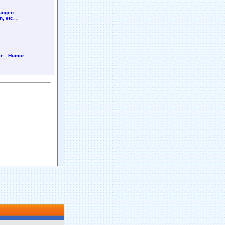
rungen
,
, etc.
,
ie
,
Humor