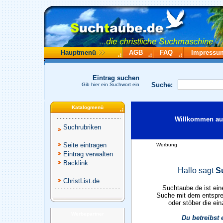
Hauptmenü
AGB
FAQ
Impressu
Eintrag suchen
Suche:
Gib hier ein Suchwort ein
Katalogmenü
Willkommen auf
Suchrubriken
Seite eintragen
Werbung
Eintrag verwalten
Backlink
Hallo sagt
S
ChristList.de
Suchtaube.de ist ein
Suche mit dem entspre
oder stöber die ein
Werbepartner
Du betreibst 