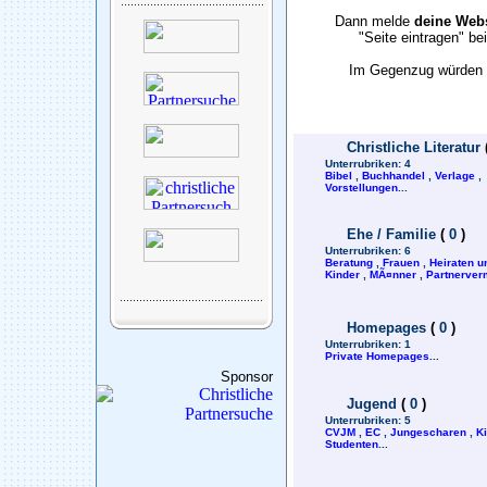
Dann melde
deine Webs
"Seite eintragen" b
Im Gegenzug würden w
Christliche Literatur
Unterrubriken:
4
Bibel
,
Buchhandel
,
Verlage
,
Vorstellungen
...
Ehe / Familie
(
0
)
Unterrubriken:
6
Beratung
,
Frauen
,
Heiraten u
Kinder
,
MÃ¤nner
,
Partnerverm
Homepages
(
0
)
Unterrubriken:
1
Private Homepages
...
Sponsor
Jugend
(
0
)
Unterrubriken:
5
CVJM
,
EC
,
Jungescharen
,
K
Studenten
...