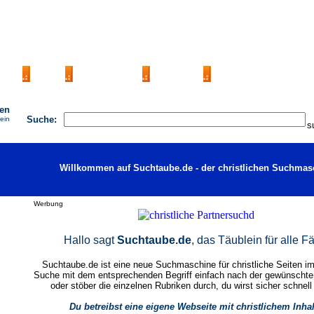
AGB
FAQ
Impressum
Kontakt
Seite eintragen
hen
Suche:
 ein
Willkommen auf Suchtaube.de - der christlichen Suchmas
Werbung
Hallo sagt
Suchtaube.de
, das Täublein für alle Fä
Suchtaube.de ist eine neue Suchmaschine für christliche Seiten im 
Suche mit dem entsprechenden Begriff einfach nach der gewünscht
oder stöber die einzelnen Rubriken durch, du wirst sicher schnell
Du betreibst eine eigene Webseite mit christlichem Inha