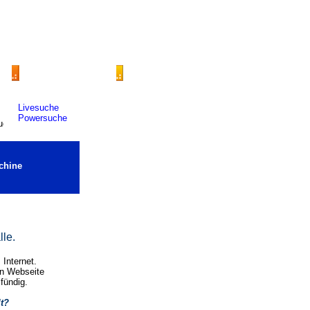
Livesuche
Powersuche
chine
lle.
Internet.
en Webseite
 fündig.
lt?