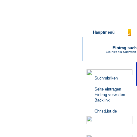
Hauptmenü
Eintrag suc
Gib hier ein Suchwort
Katalogmenü
Suchrubriken
Seite eintragen
Eintrag verwalten
Backlink
ChristList.de
Werbepartner