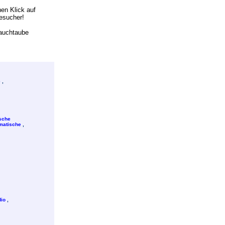
en Klick auf
Besuch
e
r!
Sauchtaube
e
,
sche
matische
,
io
,