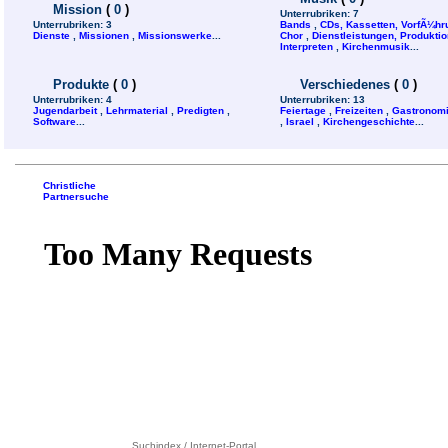
Mission
(
0
)
Unterrubriken:
7
Unterrubriken:
3
Bands
,
CDs, Kassetten, VorfÃ¼h
Dienste
,
Missionen
,
Missionswerke
...
Chor
,
Dienstleistungen, Produktion
Interpreten
,
Kirchenmusik
...
Produkte
(
0
)
Verschiedenes
(
0
)
Unterrubriken:
4
Unterrubriken:
13
Jugendarbeit
,
Lehrmaterial
,
Predigten
,
Feiertage
,
Freizeiten
,
Gastronom
Software
...
,
Israel
,
Kirchengeschichte
...
Christliche
Partnersuche
Suchindex / Internet-Portal