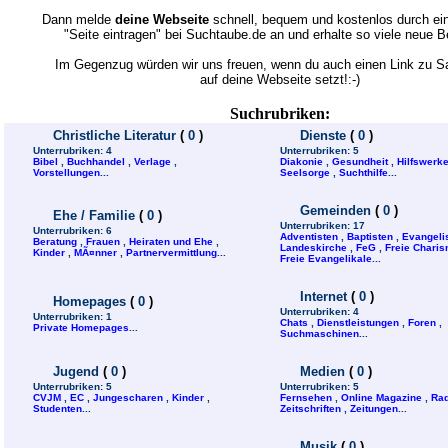
Dann melde
deine Webseite
schnell, bequem und kostenlos durch ein
"Seite eintragen" bei Suchtaube.de an und erhalte so viele neue 
Im Gegenzug würden wir uns freuen, wenn du auch einen Link zu 
auf deine Webseite setzt!:-)
Suchrubriken:
Christliche Literatur
(
0
)
Dienste
(
0
)
Unterrubriken:
4
Unterrubriken:
5
Bibel
,
Buchhandel
,
Verlage
,
Diakonie
,
Gesundheit
,
Hilfswerk
Vorstellungen
...
Seelsorge
,
Suchthilfe
...
Gemeinden
(
0
)
Ehe / Familie
(
0
)
Unterrubriken:
17
Unterrubriken:
6
Adventisten
,
Baptisten
,
Evangeli
Beratung
,
Frauen
,
Heiraten und Ehe
,
Landeskirche
,
FeG
,
Freie Charis
Kinder
,
MÃ¤nner
,
Partnervermittlung
...
Freie Evangelikale
...
Internet
(
0
)
Homepages
(
0
)
Unterrubriken:
4
Unterrubriken:
1
Chats
,
Dienstleistungen
,
Foren
,
Private Homepages
...
Suchmaschinen
...
Jugend
(
0
)
Medien
(
0
)
Unterrubriken:
5
Unterrubriken:
5
CVJM
,
EC
,
Jungescharen
,
Kinder
,
Fernsehen
,
Online Magazine
,
Rad
Studenten
...
Zeitschriften
,
Zeitungen
...
Musik
(
0
)