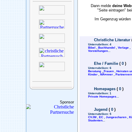
Dann melde
deine Webs
"Seite eintragen" b
Im Gegenzug würden w
Christliche Literatur
Unterrubriken:
4
Bibel
,
Buchhandel
,
Verlage
,
Vorstellungen
...
Ehe / Familie
(
0
)
Unterrubriken:
6
Beratung
,
Frauen
,
Heiraten u
Kinder
,
MÃ¤nner
,
Partnerverm
Homepages
(
0
)
Unterrubriken:
1
Private Homepages
...
Sponsor
Jugend
(
0
)
Unterrubriken:
5
CVJM
,
EC
,
Jungescharen
,
K
Studenten
...