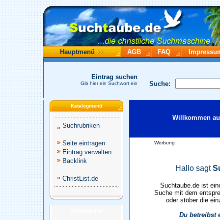
Hauptmenü
AGB
FAQ
Impressu
Eintrag suchen
Suche:
Gib hier ein Suchwort ein
Katalogmenü
Willkommen auf
Suchrubriken
Seite eintragen
Werbung
Eintrag verwalten
Backlink
Hallo sagt
S
ChristList.de
Suchtaube.de ist ein
Suche mit dem entspre
oder stöber die ein
Werbepartner
Du betreibst 