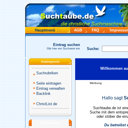
Hauptmenü
AGB
FAQ
Impressu
Eintrag suchen
Suche:
Gib hier ein Suchwort ein
Katalogmenü
Willkommen auf
Suchrubriken
Seite eintragen
Werbung
Eintrag verwalten
Backlink
Hallo sagt
S
ChristList.de
Suchtaube.de ist ein
Suche mit dem entspre
oder stöber die ein
Werbepartner
Du betreibst 