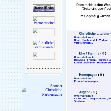
Dann melde
deine Webs
"Seite eintragen" b
Im Gegenzug würden w
Christliche Literatur
Unterrubriken:
4
Bibel
,
Buchhandel
,
Verlage
,
Vorstellungen
...
Ehe / Familie
(
0
)
Unterrubriken:
6
Beratung
,
Frauen
,
Heiraten u
Kinder
,
MÃ¤nner
,
Partnerverm
Homepages
(
0
)
Unterrubriken:
1
Private Homepages
...
Sponsor
Jugend
(
0
)
Unterrubriken:
5
CVJM
,
EC
,
Jungescharen
,
K
Studenten
...