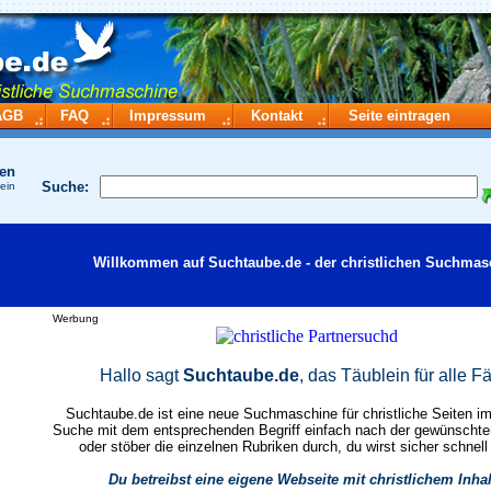
AGB
FAQ
Impressum
Kontakt
Seite eintragen
hen
Suche:
 ein
Willkommen auf Suchtaube.de - der christlichen Suchmas
Werbung
Hallo sagt
Suchtaube.de
, das Täublein für alle Fä
Suchtaube.de ist eine neue Suchmaschine für christliche Seiten im 
Suche mit dem entsprechenden Begriff einfach nach der gewünscht
oder stöber die einzelnen Rubriken durch, du wirst sicher schnell
Du betreibst eine eigene Webseite mit christlichem Inha