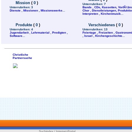
Mission
(
0
)
Unterrubriken:
7
Unterrubriken:
3
Bands
,
CDs, Kassetten, VorfÃ¼h
Dienste
,
Missionen
,
Missionswerke
...
Chor
,
Dienstleistungen, Produktion
Interpreten
,
Kirchenmusik
...
Produkte
(
0
)
Verschiedenes
(
0
)
Unterrubriken:
4
Unterrubriken:
13
Jugendarbeit
,
Lehrmaterial
,
Predigten
,
Feiertage
,
Freizeiten
,
Gastronom
Software
...
,
Israel
,
Kirchengeschichte
...
Christliche
Partnersuche
Suchindex / Internet-Portal