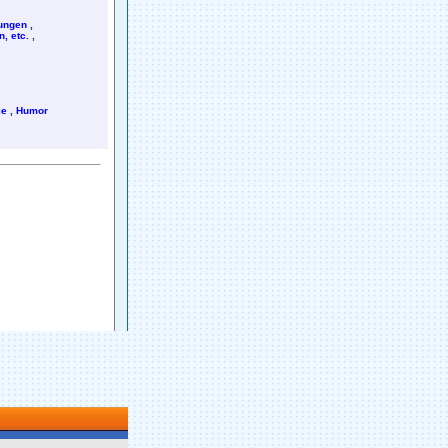
rungen
,
, etc.
,
ie
,
Humor