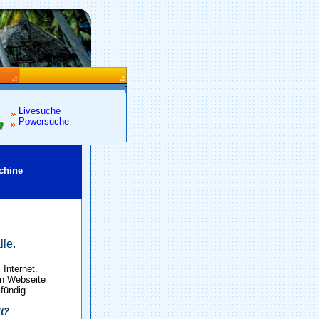
Livesuche
Powersuche
chine
lle.
Internet.
en Webseite
 fündig.
lt?