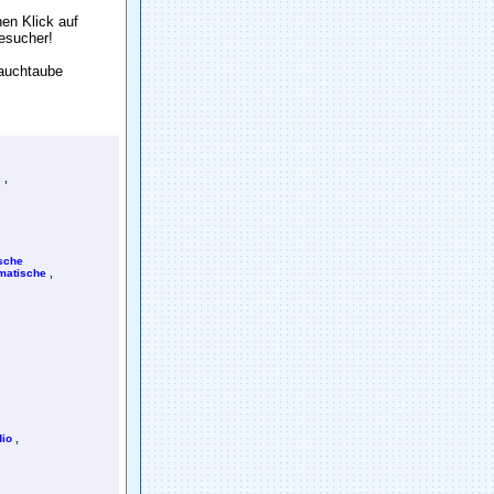
en Klick auf
Besuch
e
r!
Sauchtaube
e
,
sche
matische
,
io
,