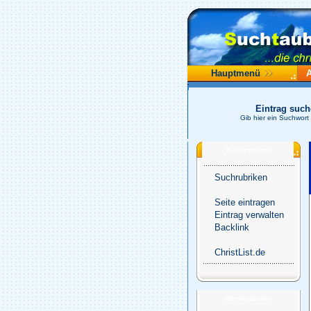
Hauptmenü
Eintrag suc
Gib hier ein Suchwort
Katalogmenü
Suchrubriken
Seite eintragen
Eintrag verwalten
Backlink
ChristList.de
Werbepartner