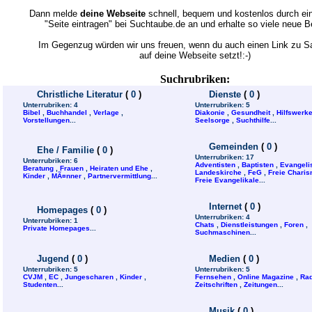
Dann melde
deine Webseite
schnell, bequem und kostenlos durch ein
"Seite eintragen" bei Suchtaube.de an und erhalte so viele neue 
Im Gegenzug würden wir uns freuen, wenn du auch einen Link zu 
auf deine Webseite setzt!:-)
Suchrubriken:
Christliche Literatur
(
0
)
Dienste
(
0
)
Unterrubriken:
4
Unterrubriken:
5
Bibel
,
Buchhandel
,
Verlage
,
Diakonie
,
Gesundheit
,
Hilfswerk
Vorstellungen
...
Seelsorge
,
Suchthilfe
...
Gemeinden
(
0
)
Ehe / Familie
(
0
)
Unterrubriken:
17
Unterrubriken:
6
Adventisten
,
Baptisten
,
Evangeli
Beratung
,
Frauen
,
Heiraten und Ehe
,
Landeskirche
,
FeG
,
Freie Charis
Kinder
,
MÃ¤nner
,
Partnervermittlung
...
Freie Evangelikale
...
Internet
(
0
)
Homepages
(
0
)
Unterrubriken:
4
Unterrubriken:
1
Chats
,
Dienstleistungen
,
Foren
,
Private Homepages
...
Suchmaschinen
...
Jugend
(
0
)
Medien
(
0
)
Unterrubriken:
5
Unterrubriken:
5
CVJM
,
EC
,
Jungescharen
,
Kinder
,
Fernsehen
,
Online Magazine
,
Rad
Studenten
...
Zeitschriften
,
Zeitungen
...
Musik
(
0
)