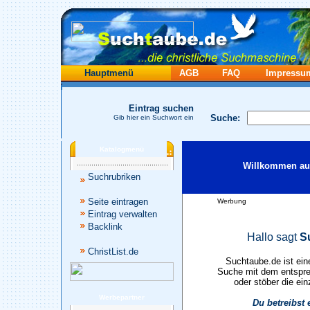
Hauptmenü
AGB
FAQ
Impressu
Eintrag suchen
Suche:
Gib hier ein Suchwort ein
Katalogmenü
Willkommen auf
Suchrubriken
Seite eintragen
Werbung
Eintrag verwalten
Backlink
Hallo sagt
S
ChristList.de
Suchtaube.de ist ein
Suche mit dem entspre
oder stöber die ein
Werbepartner
Du betreibst 