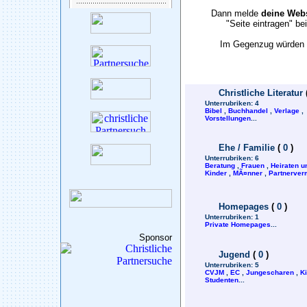
Dann melde
deine Webs
"Seite eintragen" b
Im Gegenzug würden w
Christliche Literatur
Unterrubriken:
4
Bibel
,
Buchhandel
,
Verlage
,
Vorstellungen
...
Ehe / Familie
(
0
)
Unterrubriken:
6
Beratung
,
Frauen
,
Heiraten u
Kinder
,
MÃ¤nner
,
Partnerverm
Homepages
(
0
)
Unterrubriken:
1
Private Homepages
...
Sponsor
Jugend
(
0
)
Unterrubriken:
5
CVJM
,
EC
,
Jungescharen
,
K
Studenten
...