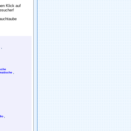
en Klick auf
Besuch
e
r!
Sauchtaube
e
,
sche
matische
,
io
,