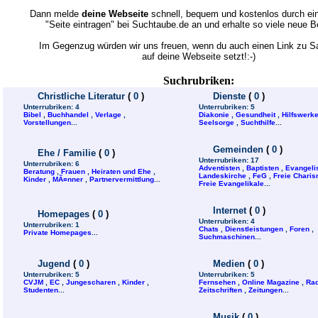
Dann melde
deine Webseite
schnell, bequem und kostenlos durch ein
"Seite eintragen" bei Suchtaube.de an und erhalte so viele neue 
Im Gegenzug würden wir uns freuen, wenn du auch einen Link zu 
auf deine Webseite setzt!:-)
Suchrubriken:
Christliche Literatur
(
0
)
Dienste
(
0
)
Unterrubriken:
4
Unterrubriken:
5
Bibel
,
Buchhandel
,
Verlage
,
Diakonie
,
Gesundheit
,
Hilfswerk
Vorstellungen
...
Seelsorge
,
Suchthilfe
...
Gemeinden
(
0
)
Ehe / Familie
(
0
)
Unterrubriken:
17
Unterrubriken:
6
Adventisten
,
Baptisten
,
Evangeli
Beratung
,
Frauen
,
Heiraten und Ehe
,
Landeskirche
,
FeG
,
Freie Charis
Kinder
,
MÃ¤nner
,
Partnervermittlung
...
Freie Evangelikale
...
Internet
(
0
)
Homepages
(
0
)
Unterrubriken:
4
Unterrubriken:
1
Chats
,
Dienstleistungen
,
Foren
,
Private Homepages
...
Suchmaschinen
...
Jugend
(
0
)
Medien
(
0
)
Unterrubriken:
5
Unterrubriken:
5
CVJM
,
EC
,
Jungescharen
,
Kinder
,
Fernsehen
,
Online Magazine
,
Rad
Studenten
...
Zeitschriften
,
Zeitungen
...
Musik
(
0
)