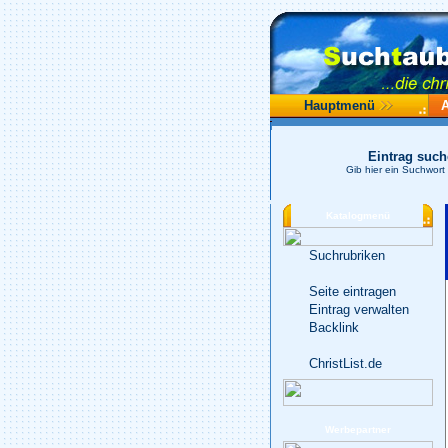
Hauptmenü
Eintrag suc
Gib hier ein Suchwort
Katalogmenü
Suchrubriken
Seite eintragen
Eintrag verwalten
Backlink
ChristList.de
Werbepartner