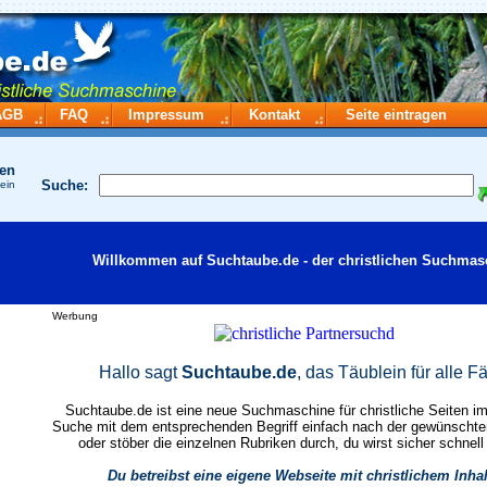
AGB
FAQ
Impressum
Kontakt
Seite eintragen
hen
Suche:
 ein
Willkommen auf Suchtaube.de - der christlichen Suchmas
Werbung
Hallo sagt
Suchtaube.de
, das Täublein für alle Fä
Suchtaube.de ist eine neue Suchmaschine für christliche Seiten im 
Suche mit dem entsprechenden Begriff einfach nach der gewünscht
oder stöber die einzelnen Rubriken durch, du wirst sicher schnell
Du betreibst eine eigene Webseite mit christlichem Inha