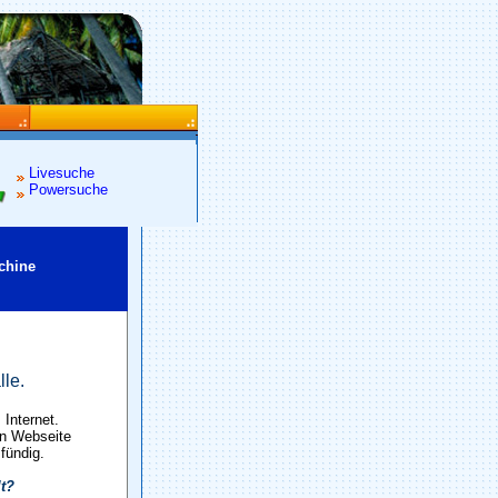
Livesuche
Powersuche
chine
lle.
Internet.
en Webseite
 fündig.
lt?