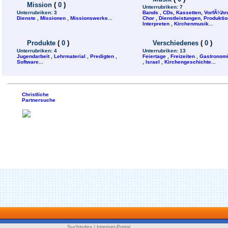
Mission
(
0
)
Unterrubriken:
7
Unterrubriken:
3
Bands
,
CDs, Kassetten, VorfÃ¼h
Dienste
,
Missionen
,
Missionswerke
...
Chor
,
Dienstleistungen, Produktion
Interpreten
,
Kirchenmusik
...
Produkte
(
0
)
Verschiedenes
(
0
)
Unterrubriken:
4
Unterrubriken:
13
Jugendarbeit
,
Lehrmaterial
,
Predigten
,
Feiertage
,
Freizeiten
,
Gastronom
Software
...
,
Israel
,
Kirchengeschichte
...
Christliche
Partnersuche
Suchindex / Internet-Portal