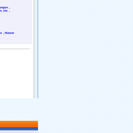
rungen
,
, etc.
,
ie
,
Humor