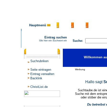
Hauptmenü
AGB
FAQ
Impressu
Eintrag suchen
Suche:
Gib hier ein Suchwort ein
Katalogmenü
Willkommen auf
Suchrubriken
Seite eintragen
Werbung
Eintrag verwalten
Backlink
Hallo sagt
S
ChristList.de
Suchtaube.de ist ein
Suche mit dem entspre
oder stöber die ein
Werbepartner
Du betreibst 