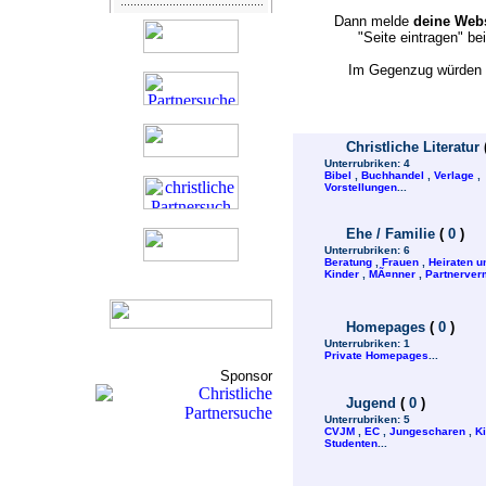
Dann melde
deine Webs
"Seite eintragen" b
Im Gegenzug würden w
Christliche Literatur
Unterrubriken:
4
Bibel
,
Buchhandel
,
Verlage
,
Vorstellungen
...
Ehe / Familie
(
0
)
Unterrubriken:
6
Beratung
,
Frauen
,
Heiraten u
Kinder
,
MÃ¤nner
,
Partnerverm
Homepages
(
0
)
Unterrubriken:
1
Private Homepages
...
Sponsor
Jugend
(
0
)
Unterrubriken:
5
CVJM
,
EC
,
Jungescharen
,
K
Studenten
...