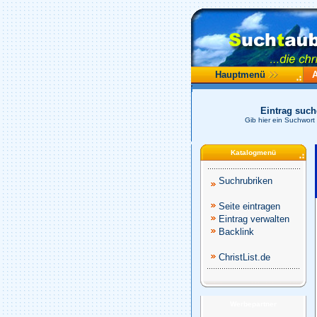
Hauptmenü
Eintrag suc
Gib hier ein Suchwort
Katalogmenü
Suchrubriken
Seite eintragen
Eintrag verwalten
Backlink
ChristList.de
Werbepartner