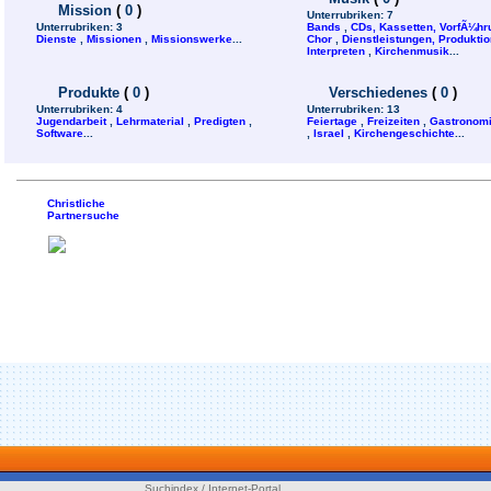
Mission
(
0
)
Unterrubriken:
7
Unterrubriken:
3
Bands
,
CDs, Kassetten, VorfÃ¼h
Dienste
,
Missionen
,
Missionswerke
...
Chor
,
Dienstleistungen, Produktion
Interpreten
,
Kirchenmusik
...
Produkte
(
0
)
Verschiedenes
(
0
)
Unterrubriken:
4
Unterrubriken:
13
Jugendarbeit
,
Lehrmaterial
,
Predigten
,
Feiertage
,
Freizeiten
,
Gastronom
Software
...
,
Israel
,
Kirchengeschichte
...
Christliche
Partnersuche
Suchindex / Internet-Portal