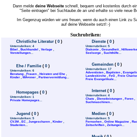
Dann melde
deine Webseite
schnell, bequem und kostenlos durch ein
"Seite eintragen" bei Suchtaube.de an und erhalte so viele neue 
Im Gegenzug würden wir uns freuen, wenn du auch einen Link zu 
auf deine Webseite setzt!:-)
Suchrubriken:
Christliche Literatur
(
0
)
Dienste
(
0
)
Unterrubriken:
4
Unterrubriken:
5
Bibel
,
Buchhandel
,
Verlage
,
Diakonie
,
Gesundheit
,
Hilfswerk
Vorstellungen
...
Seelsorge
,
Suchthilfe
...
Gemeinden
(
0
)
Ehe / Familie
(
0
)
Unterrubriken:
17
Unterrubriken:
6
Adventisten
,
Baptisten
,
Evangeli
Beratung
,
Frauen
,
Heiraten und Ehe
,
Landeskirche
,
FeG
,
Freie Charis
Kinder
,
MÃ¤nner
,
Partnervermittlung
...
Freie Evangelikale
...
Internet
(
0
)
Homepages
(
0
)
Unterrubriken:
4
Unterrubriken:
1
Chats
,
Dienstleistungen
,
Foren
,
Private Homepages
...
Suchmaschinen
...
Jugend
(
0
)
Medien
(
0
)
Unterrubriken:
5
Unterrubriken:
5
CVJM
,
EC
,
Jungescharen
,
Kinder
,
Fernsehen
,
Online Magazine
,
Rad
Studenten
...
Zeitschriften
,
Zeitungen
...
Musik
(
0
)