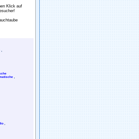
en Klick auf
Besuch
e
r!
Sauchtaube
e
,
sche
matische
,
io
,