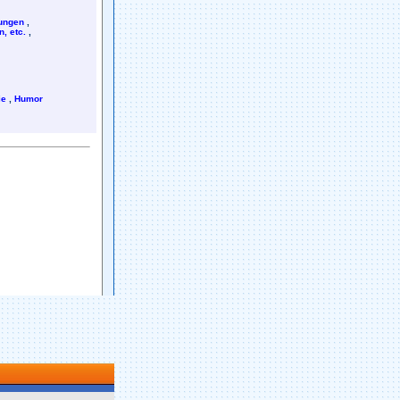
rungen
,
, etc.
,
ie
,
Humor