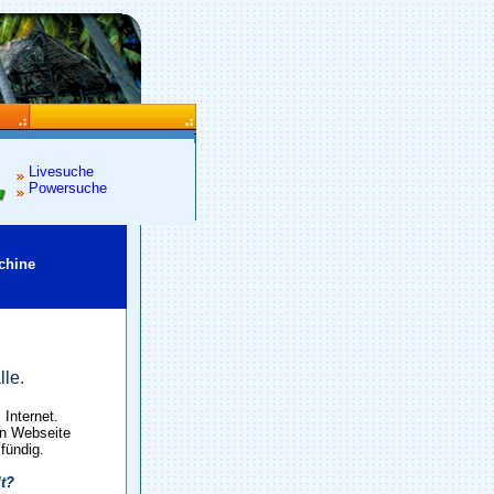
Livesuche
Powersuche
chine
lle.
Internet.
en Webseite
 fündig.
lt?