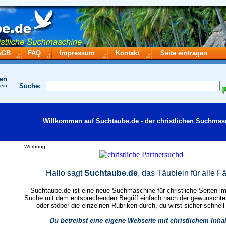
AGB
FAQ
Impressum
Kontakt
Seite eintragen
hen
Suche:
 ein
Willkommen auf Suchtaube.de - der christlichen Suchmas
Werbung
Hallo sagt
Suchtaube.de
, das Täublein für alle Fä
Suchtaube.de ist eine neue Suchmaschine für christliche Seiten im 
Suche mit dem entsprechenden Begriff einfach nach der gewünscht
oder stöber die einzelnen Rubriken durch, du wirst sicher schnell
Du betreibst eine eigene Webseite mit christlichem Inha