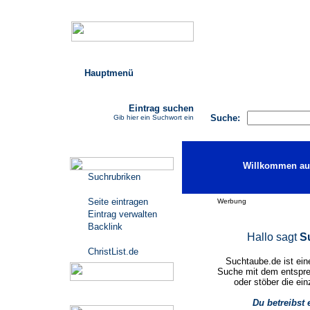
Hauptmenü
AGB
FAQ
Impressu
Eintrag suchen
Suche:
Gib hier ein Suchwort ein
Katalogmenü
Willkommen auf
Suchrubriken
Seite eintragen
Werbung
Eintrag verwalten
Backlink
Hallo sagt
S
ChristList.de
Suchtaube.de ist ein
Suche mit dem entspre
oder stöber die ein
Werbepartner
Du betreibst 