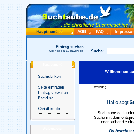
Hauptmenü
AGB
FAQ
Impressu
Eintrag suchen
Suche:
Gib hier ein Suchwort ein
Katalogmenü
Willkommen auf
Suchrubriken
Seite eintragen
Werbung
Eintrag verwalten
Backlink
Hallo sagt
S
ChristList.de
Suchtaube.de ist ein
Suche mit dem entspre
oder stöber die ein
Werbepartner
Du betreibst 