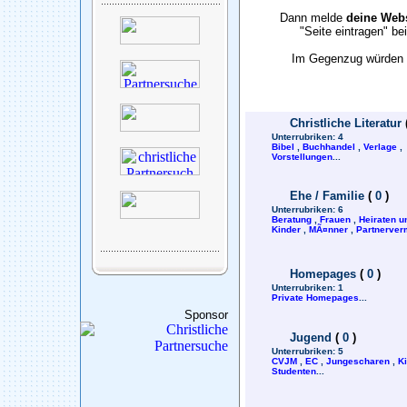
Dann melde
deine Webs
"Seite eintragen" b
Im Gegenzug würden w
Christliche Literatur
Unterrubriken:
4
Bibel
,
Buchhandel
,
Verlage
,
Vorstellungen
...
Ehe / Familie
(
0
)
Unterrubriken:
6
Beratung
,
Frauen
,
Heiraten u
Kinder
,
MÃ¤nner
,
Partnerverm
Homepages
(
0
)
Unterrubriken:
1
Private Homepages
...
Sponsor
Jugend
(
0
)
Unterrubriken:
5
CVJM
,
EC
,
Jungescharen
,
K
Studenten
...