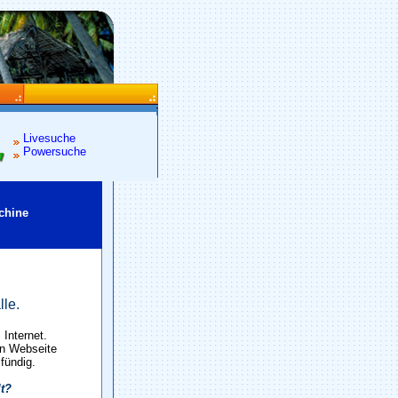
Livesuche
Powersuche
chine
lle.
Internet.
en Webseite
 fündig.
lt?