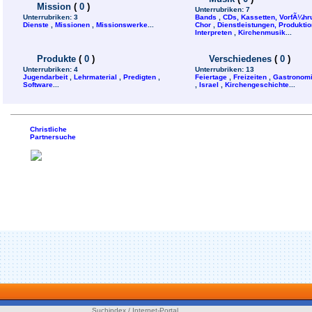
Mission
(
0
)
Unterrubriken:
7
Unterrubriken:
3
Bands
,
CDs, Kassetten, VorfÃ¼h
Dienste
,
Missionen
,
Missionswerke
...
Chor
,
Dienstleistungen, Produktion
Interpreten
,
Kirchenmusik
...
Produkte
(
0
)
Verschiedenes
(
0
)
Unterrubriken:
4
Unterrubriken:
13
Jugendarbeit
,
Lehrmaterial
,
Predigten
,
Feiertage
,
Freizeiten
,
Gastronom
Software
...
,
Israel
,
Kirchengeschichte
...
Christliche
Partnersuche
Suchindex / Internet-Portal