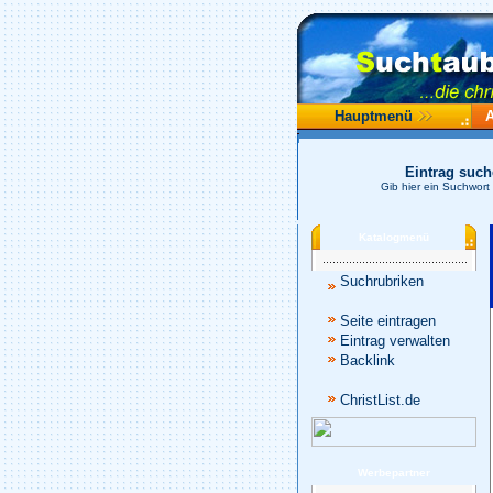
Hauptmenü
Eintrag suc
Gib hier ein Suchwort
Katalogmenü
Suchrubriken
Seite eintragen
Eintrag verwalten
Backlink
ChristList.de
Werbepartner