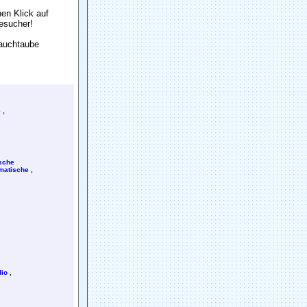
en Klick auf
Besuch
e
r!
Sauchtaube
e
,
sche
matische
,
io
,