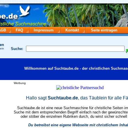
AGB
FAQ
Impressum
Kontakt
Seite eintragen
hen
Suche:
 ein
Willkommen auf Suchtaube.de - der christlichen Suchmas
Werbung
Hallo sagt
Suchtaube.de
, das Täublein für alle Fä
Suchtaube.de ist eine neue Suchmaschine für christliche Seiten im 
Suche mit dem entsprechenden Begriff einfach nach der gewünscht
oder stöber die einzelnen Rubriken durch, du wirst sicher schnell
Du betreibst eine eigene Webseite mit christlichem Inha