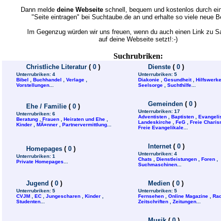
Dann melde
deine Webseite
schnell, bequem und kostenlos durch ein
"Seite eintragen" bei Suchtaube.de an und erhalte so viele neue 
Im Gegenzug würden wir uns freuen, wenn du auch einen Link zu 
auf deine Webseite setzt!:-)
Suchrubriken:
Christliche Literatur
(
0
)
Dienste
(
0
)
Unterrubriken:
4
Unterrubriken:
5
Bibel
,
Buchhandel
,
Verlage
,
Diakonie
,
Gesundheit
,
Hilfswerk
Vorstellungen
...
Seelsorge
,
Suchthilfe
...
Gemeinden
(
0
)
Ehe / Familie
(
0
)
Unterrubriken:
17
Unterrubriken:
6
Adventisten
,
Baptisten
,
Evangeli
Beratung
,
Frauen
,
Heiraten und Ehe
,
Landeskirche
,
FeG
,
Freie Charis
Kinder
,
MÃ¤nner
,
Partnervermittlung
...
Freie Evangelikale
...
Internet
(
0
)
Homepages
(
0
)
Unterrubriken:
4
Unterrubriken:
1
Chats
,
Dienstleistungen
,
Foren
,
Private Homepages
...
Suchmaschinen
...
Jugend
(
0
)
Medien
(
0
)
Unterrubriken:
5
Unterrubriken:
5
CVJM
,
EC
,
Jungescharen
,
Kinder
,
Fernsehen
,
Online Magazine
,
Rad
Studenten
...
Zeitschriften
,
Zeitungen
...
Musik
(
0
)