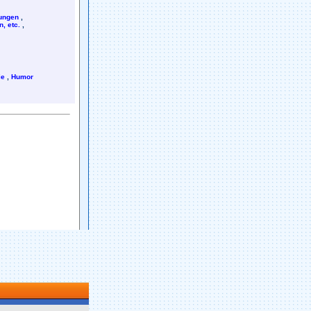
rungen
,
, etc.
,
ie
,
Humor