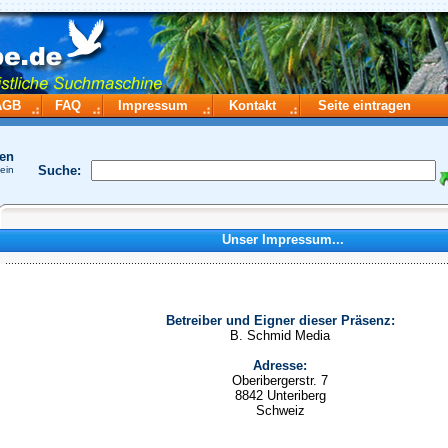
AGB
FAQ
Impressum
Kontakt
Seite eintragen
hen
Suche:
 ein
Unser Impressum...
Betreiber und Eigner dieser Präsenz:
B. Schmid Media
Adresse:
Oberibergerstr. 7
8842 Unteriberg
Schweiz