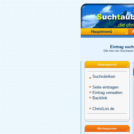
Hauptmenü
Eintrag suc
Gib hier ein Suchwort
Katalogmenü
Suchrubriken
Seite eintragen
Eintrag verwalten
Backlink
ChristList.de
Werbepartner