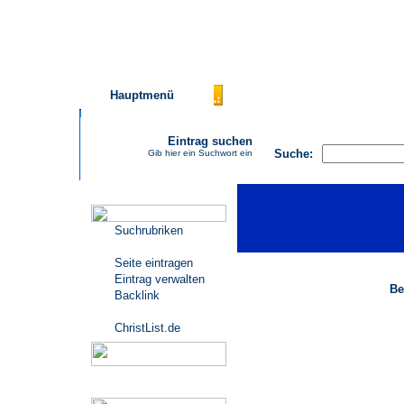
Hauptmenü
AGB
FAQ
Impressu
Eintrag suchen
Suche:
Gib hier ein Suchwort ein
Katalogmenü
Suchrubriken
Seite eintragen
Eintrag verwalten
Be
Backlink
ChristList.de
Werbepartner