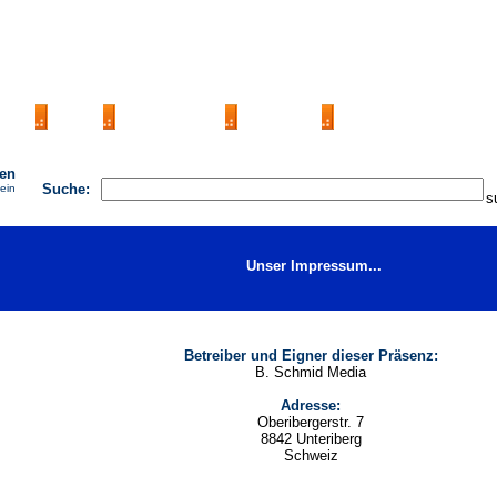
AGB
FAQ
Impressum
Kontakt
Seite eintragen
hen
Suche:
 ein
Unser Impressum...
Betreiber und Eigner dieser Präsenz:
B. Schmid Media
Adresse:
Oberibergerstr. 7
8842 Unteriberg
Schweiz