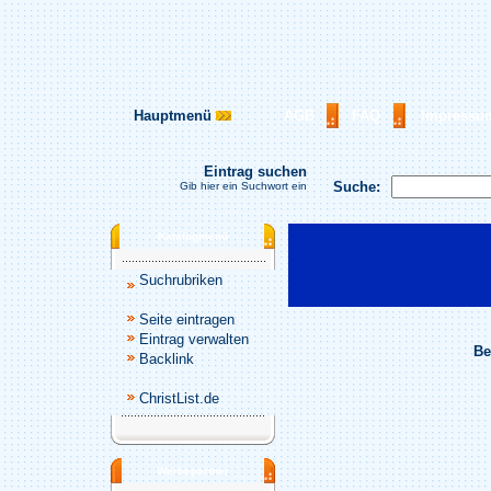
Hauptmenü
AGB
FAQ
Impressu
Eintrag suchen
Suche:
Gib hier ein Suchwort ein
Katalogmenü
Suchrubriken
Seite eintragen
Eintrag verwalten
Be
Backlink
ChristList.de
Werbepartner