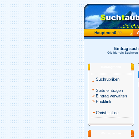
Hauptmenü
Eintrag suc
Gib hier ein Suchwort
Katalogmenü
Suchrubriken
Seite eintragen
Eintrag verwalten
Backlink
ChristList.de
Werbepartner