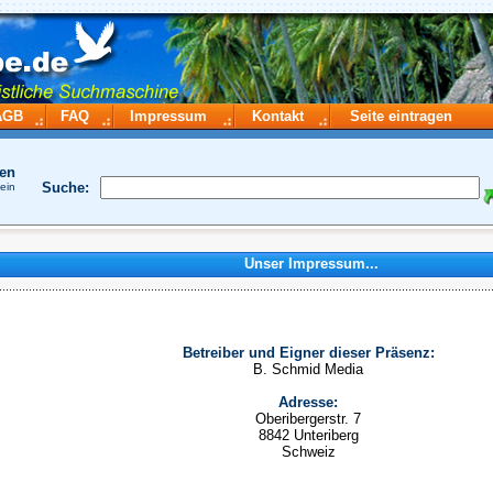
AGB
FAQ
Impressum
Kontakt
Seite eintragen
hen
Suche:
 ein
Unser Impressum...
Betreiber und Eigner dieser Präsenz:
B. Schmid Media
Adresse:
Oberibergerstr. 7
8842 Unteriberg
Schweiz