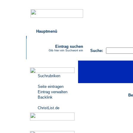
Hauptmenü
AGB
FAQ
Impressu
Eintrag suchen
Suche:
Gib hier ein Suchwort ein
Katalogmenü
Suchrubriken
Seite eintragen
Eintrag verwalten
Be
Backlink
ChristList.de
Werbepartner