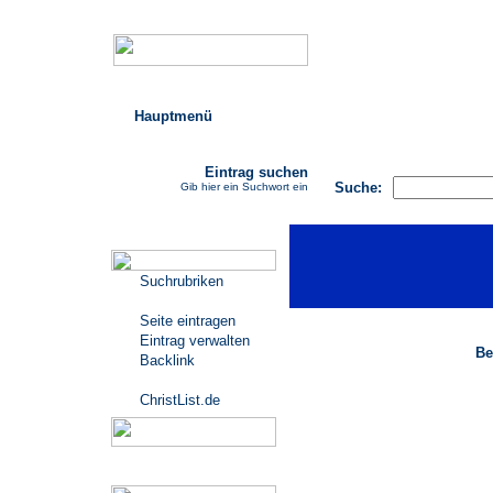
Hauptmenü
AGB
FAQ
Impressu
Eintrag suchen
Suche:
Gib hier ein Suchwort ein
Katalogmenü
Suchrubriken
Seite eintragen
Eintrag verwalten
Be
Backlink
ChristList.de
Werbepartner