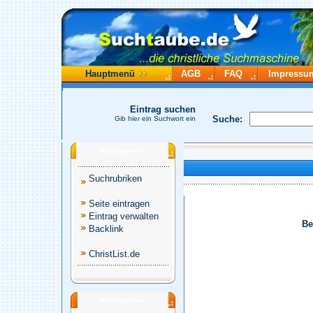
Hauptmenü
AGB
FAQ
Impressu
Eintrag suchen
Suche:
Gib hier ein Suchwort ein
Katalogmenü
Suchrubriken
Seite eintragen
Eintrag verwalten
Be
Backlink
ChristList.de
Werbepartner