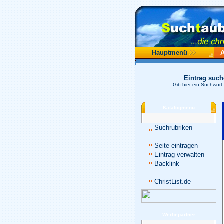
Hauptmenü
Eintrag suc
Gib hier ein Suchwort
Katalogmenü
Suchrubriken
Seite eintragen
Eintrag verwalten
Backlink
ChristList.de
Werbepartner