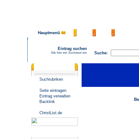
Hauptmenü
AGB
FAQ
Impressu
Eintrag suchen
Suche:
Gib hier ein Suchwort ein
Katalogmenü
Suchrubriken
Seite eintragen
Eintrag verwalten
Be
Backlink
ChristList.de
Werbepartner