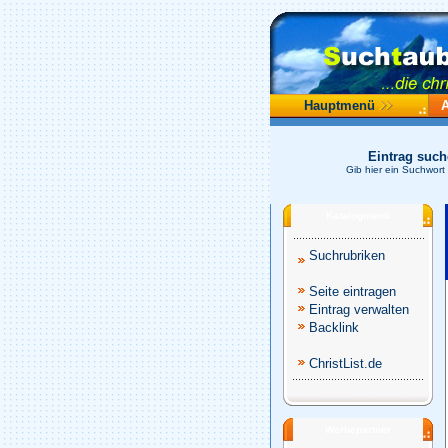
Hauptmenü
Eintrag suc
Gib hier ein Suchwort
Katalogmenü
Suchrubriken
Seite eintragen
Eintrag verwalten
Backlink
ChristList.de
Werbepartner