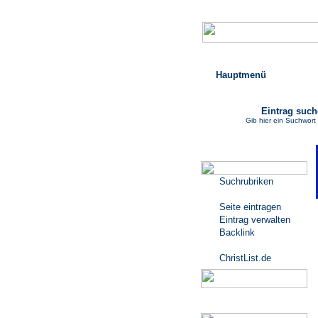
Hauptmenü
Eintrag suc
Gib hier ein Suchwort
Katalogmenü
Suchrubriken
Seite eintragen
Eintrag verwalten
Backlink
ChristList.de
Werbepartner