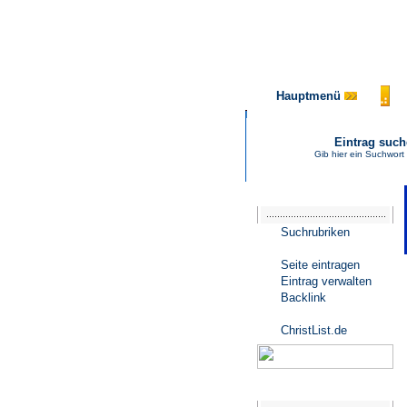
Hauptmenü
Eintrag suc
Gib hier ein Suchwort
Katalogmenü
Suchrubriken
Seite eintragen
Eintrag verwalten
Backlink
ChristList.de
Werbepartner