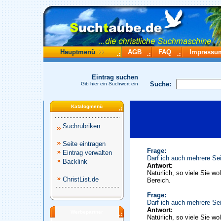
Hauptmenü
AGB
FAQ
Impressu
Eintrag suchen
Suche:
Gib hier ein Suchwort ein
Katalogmenü
Suchrubriken
Seite eintragen
Frage:
Eintrag verwalten
Darf ich auch mehrere Sei
Backlink
Antwort:
Natürlich, so viele Sie wo
ChristList.de
Bereich.
Frage:
Darf ich auch mehrere Sei
Antwort:
Werbepartner
Natürlich, so viele Sie wo