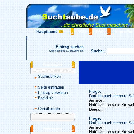
Hauptmenü
AGB
FAQ
Impressu
Eintrag suchen
Suche:
Gib hier ein Suchwort ein
Katalogmenü
Suchrubriken
Seite eintragen
Frage:
Eintrag verwalten
Darf ich auch mehrere Sei
Backlink
Antwort:
Natürlich, so viele Sie wo
ChristList.de
Bereich.
Frage:
Darf ich auch mehrere Sei
Antwort:
Werbepartner
Natürlich, so viele Sie wo