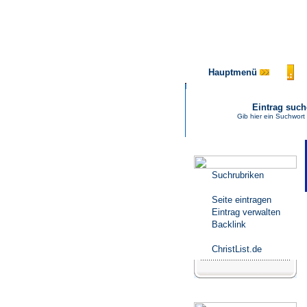
Hauptmenü
Eintrag suc
Gib hier ein Suchwort
Katalogmenü
Suchrubriken
Seite eintragen
Eintrag verwalten
Backlink
ChristList.de
Werbepartner