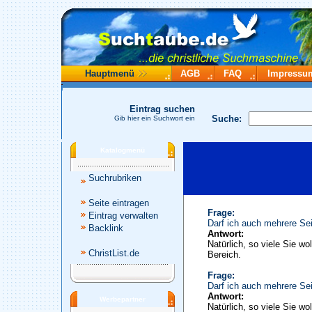
Hauptmenü
AGB
FAQ
Impressu
Eintrag suchen
Suche:
Gib hier ein Suchwort ein
Katalogmenü
Suchrubriken
Seite eintragen
Frage:
Eintrag verwalten
Darf ich auch mehrere Sei
Backlink
Antwort:
Natürlich, so viele Sie wo
ChristList.de
Bereich.
Frage:
Darf ich auch mehrere Sei
Antwort:
Werbepartner
Natürlich, so viele Sie wo