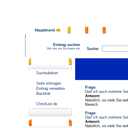
Hauptmenü
AGB
FAQ
Impressu
Eintrag suchen
Suche:
Gib hier ein Suchwort ein
Katalogmenü
Suchrubriken
Seite eintragen
Frage:
Eintrag verwalten
Darf ich auch mehrere Sei
Backlink
Antwort:
Natürlich, so viele Sie wo
ChristList.de
Bereich.
Frage:
Darf ich auch mehrere Sei
Antwort:
Werbepartner
Natürlich, so viele Sie wo