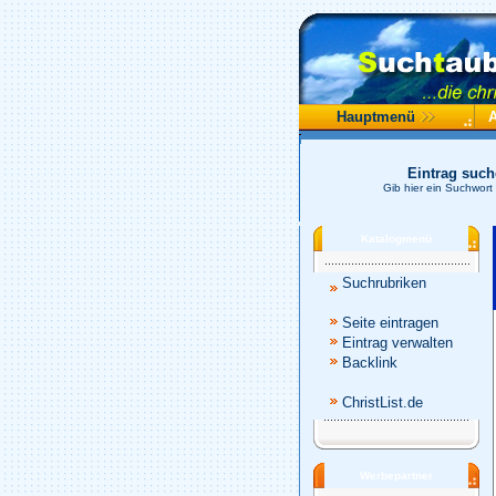
Hauptmenü
Eintrag suc
Gib hier ein Suchwort
Katalogmenü
Suchrubriken
Seite eintragen
Eintrag verwalten
Backlink
ChristList.de
Werbepartner