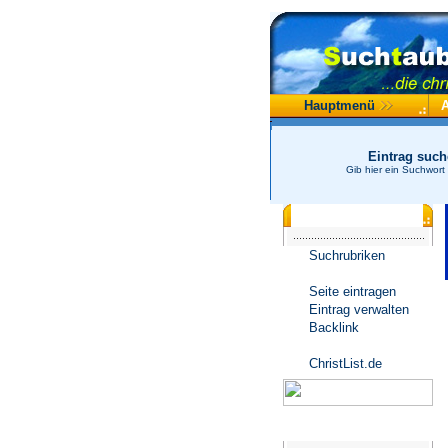
Hauptmenü
Eintrag suc
Gib hier ein Suchwort
Katalogmenü
Suchrubriken
Seite eintragen
Eintrag verwalten
Backlink
ChristList.de
Werbepartner