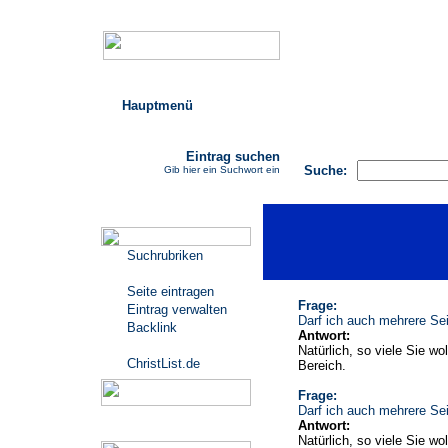
Hauptmenü
AGB
FAQ
Impressu
Eintrag suchen
Suche:
Gib hier ein Suchwort ein
Katalogmenü
Suchrubriken
Seite eintragen
Frage:
Eintrag verwalten
Darf ich auch mehrere Sei
Backlink
Antwort:
Natürlich, so viele Sie wo
ChristList.de
Bereich.
Frage:
Darf ich auch mehrere Sei
Antwort:
Werbepartner
Natürlich, so viele Sie wo