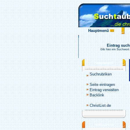
Hauptmenü
Eintrag suc
Gib hier ein Suchwort
Katalogmenü
Suchrubriken
Seite eintragen
Eintrag verwalten
Backlink
ChristList.de
Werbepartner