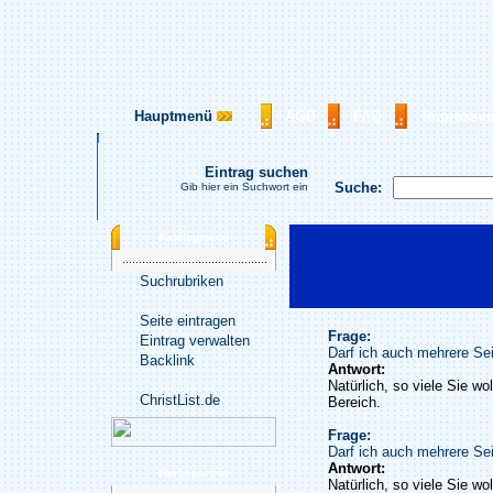
Hauptmenü
AGB
FAQ
Impressu
Eintrag suchen
Suche:
Gib hier ein Suchwort ein
Katalogmenü
Suchrubriken
Seite eintragen
Frage:
Eintrag verwalten
Darf ich auch mehrere Sei
Backlink
Antwort:
Natürlich, so viele Sie wo
ChristList.de
Bereich.
Frage:
Darf ich auch mehrere Sei
Antwort:
Werbepartner
Natürlich, so viele Sie wo