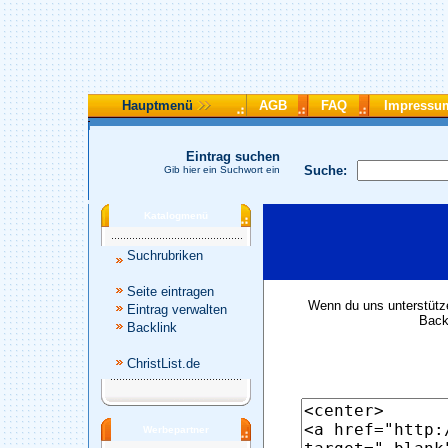
Hauptmenü
AGB
FAQ
Impressu
Eintrag suchen
Suche:
Gib hier ein Suchwort ein
Katalogmenü
Suchrubriken
Seite eintragen
Wenn du uns unterstütze
Eintrag verwalten
Backl
Backlink
ChristList.de
Werbepartner