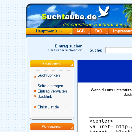
Hauptmenü
AGB
FAQ
Impressu
Eintrag suchen
Suche:
Gib hier ein Suchwort ein
Katalogmenü
Suchrubriken
Seite eintragen
Wenn du uns unterstütze
Eintrag verwalten
Backl
Backlink
ChristList.de
Werbepartner