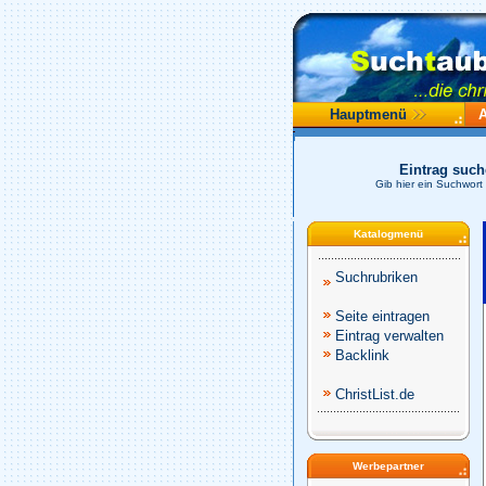
Hauptmenü
Eintrag suc
Gib hier ein Suchwort
Katalogmenü
Suchrubriken
Seite eintragen
Eintrag verwalten
Backlink
ChristList.de
Werbepartner