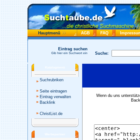
Hauptmenü
AGB
FAQ
Impressu
Eintrag suchen
Suche:
Gib hier ein Suchwort ein
Katalogmenü
Suchrubriken
Seite eintragen
Wenn du uns unterstütze
Eintrag verwalten
Backl
Backlink
ChristList.de
Werbepartner