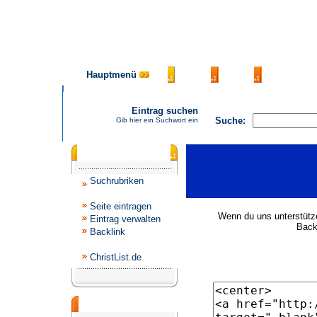
Hauptmenü
AGB
FAQ
Impressu
Eintrag suchen
Suche:
Gib hier ein Suchwort ein
Katalogmenü
Suchrubriken
Seite eintragen
Wenn du uns unterstütze
Eintrag verwalten
Backl
Backlink
ChristList.de
Werbepartner