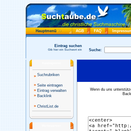
Hauptmenü
AGB
FAQ
Impressu
Eintrag suchen
Suche:
Gib hier ein Suchwort ein
Katalogmenü
Suchrubriken
Seite eintragen
Wenn du uns unterstütze
Eintrag verwalten
Backl
Backlink
ChristList.de
Werbepartner