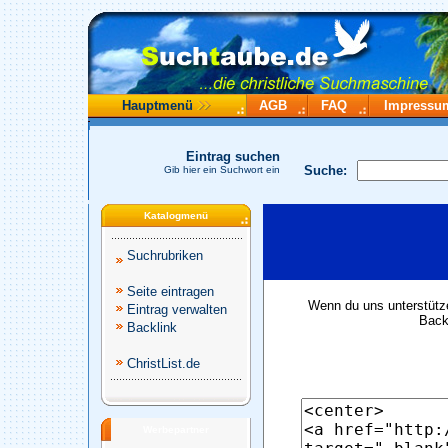
Hauptmenü
AGB
FAQ
Impressu
Eintrag suchen
Suche:
Gib hier ein Suchwort ein
Katalogmenü
Suchrubriken
Seite eintragen
Wenn du uns unterstütze
Eintrag verwalten
Backl
Backlink
ChristList.de
Werbepartner