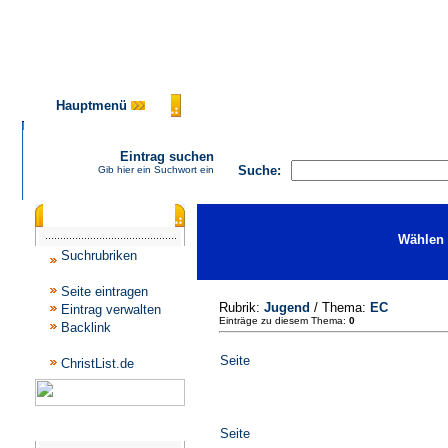
Hauptmenü
AGB
FAQ
Impressum
Ko
Eintrag suchen
Suche:
Gib hier ein Suchwort ein
Katalogmenü
Wählen 
Suchrubriken
Seite eintragen
Rubrik:
Jugend
/ Thema:
EC
Eintrag verwalten
Einträge zu diesem Thema:
0
Backlink
Seite
ChristList.de
Werbepartner
Seite