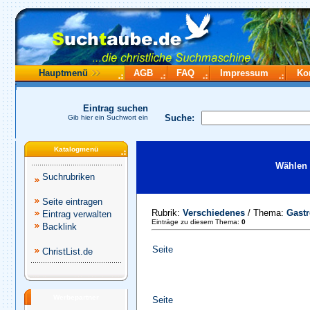
Hauptmenü
AGB
FAQ
Impressum
Ko
Eintrag suchen
Suche:
Gib hier ein Suchwort ein
Katalogmenü
Wählen 
Suchrubriken
Seite eintragen
Rubrik:
Verschiedenes
/ Thema:
Gast
Eintrag verwalten
Einträge zu diesem Thema:
0
Backlink
Seite
ChristList.de
Werbepartner
Seite