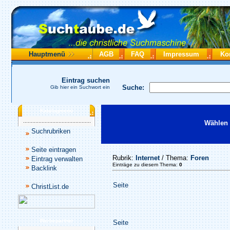
Hauptmenü
AGB
FAQ
Impressum
Ko
Eintrag suchen
Suche:
Gib hier ein Suchwort ein
Katalogmenü
Wählen 
Suchrubriken
Seite eintragen
Rubrik:
Internet
/ Thema:
Foren
Eintrag verwalten
Einträge zu diesem Thema:
0
Backlink
Seite
ChristList.de
Werbepartner
Seite