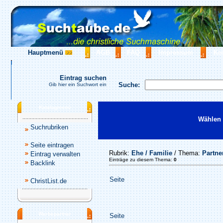
Hauptmenü
AGB
FAQ
Impressum
Ko
Eintrag suchen
Suche:
Gib hier ein Suchwort ein
Katalogmenü
Wählen 
Suchrubriken
Seite eintragen
Rubrik:
Ehe / Familie
/ Thema:
Partne
Eintrag verwalten
Einträge zu diesem Thema:
0
Backlink
Seite
ChristList.de
Werbepartner
Seite