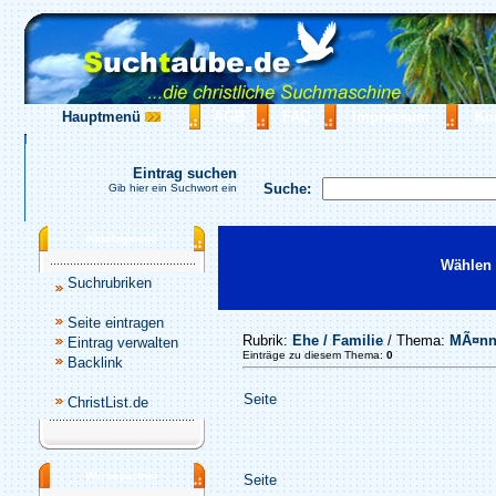
Hauptmenü
AGB
FAQ
Impressum
Ko
Eintrag suchen
Suche:
Gib hier ein Suchwort ein
Katalogmenü
Wählen 
Suchrubriken
Seite eintragen
Rubrik:
Ehe / Familie
/ Thema:
MÃ¤nn
Eintrag verwalten
Einträge zu diesem Thema:
0
Backlink
Seite
ChristList.de
Werbepartner
Seite