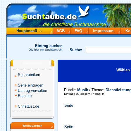
Hauptmenü
AGB
FAQ
Impressum
Ko
Eintrag suchen
Suche:
Gib hier ein Suchwort ein
Katalogmenü
Wählen 
Suchrubriken
Seite eintragen
Rubrik:
Musik
/ Thema:
Dienstleistung
Eintrag verwalten
Einträge zu diesem Thema:
0
Backlink
Seite
ChristList.de
Werbepartner
Seite